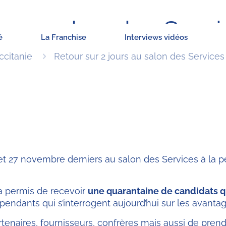
s au salon des Serv
é
La Franchise
Interviews vidéos
ccitanie
Retour sur 2 jours au salon des Services
 et 27 novembre derniers au salon des Services à la p
a permis de recevoir
une quarantaine de candidats qu
épendants qui s’interrogent aujourd’hui sur les avanta
rtenaires, fournisseurs, confrères mais aussi de prend