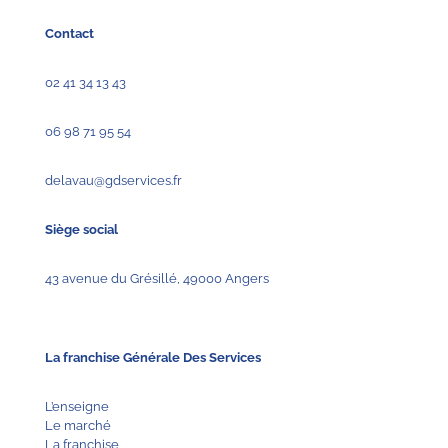
Contact
02 41 34 13 43
06 98 71 95 54
delavau@gdservices.fr
Siège social
43 avenue du Grésillé, 49000 Angers
La franchise Générale Des Services
L’enseigne
Le marché
La franchise