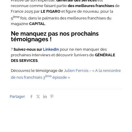
Preuve de son expertise,
Générale des Services
est
reconnue comme faisant partie
des meilleures franchises
de
France 2025 par
LE FIGARO
et figure de nouveau, pour la
ème
5
fois, dans le palmarès des meilleures franchises du
magazine
CAPITAL
.
Ne manquez pas nos prochains
témoignages !
?
Suivez-nous sur
LinkedIn
pour ne rien manquer des
prochaines interviews et découvrir l’univers de
GÉNÉRALE
DES SERVICES
.
Découvrez le témoignage de
Julien Ferrois – « A la rencontre
ème
de nos franchisés 3
épisode »
Partager