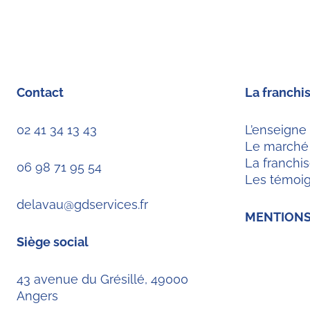
Contact
La franchi
02 41 34 13 43
L’enseigne
Le marché
La franchi
06 98 71 95 54
Les témoi
delavau@gdservices.fr
MENTIONS
Siège social
43 avenue du Grésillé, 49000
Angers