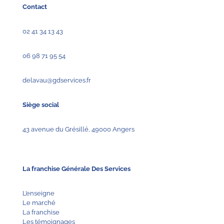
Contact
02 41 34 13 43
06 98 71 95 54
delavau@gdservices.fr
Siège social
43 avenue du Grésillé, 49000 Angers
La franchise Générale Des Services
L’enseigne
Le marché
La franchise
Les témoignages