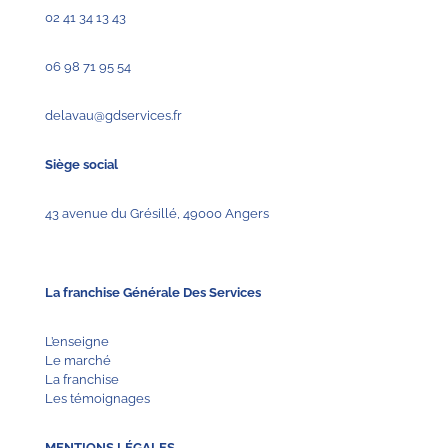
02 41 34 13 43
06 98 71 95 54
delavau@gdservices.fr
Siège social
43 avenue du Grésillé, 49000 Angers
La franchise Générale Des Services
L’enseigne
Le marché
La franchise
Les témoignages
MENTIONS LÉGALES