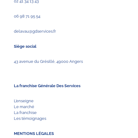
02 41 34 13 43
06 98 71 95 54
delavau@gdservices.fr
Siège social
43 avenue du Grésillé, 49000 Angers
La franchise Générale Des Services
L’enseigne
Le marché
La franchise
Les témoignages
MENTIONS LÉGALES