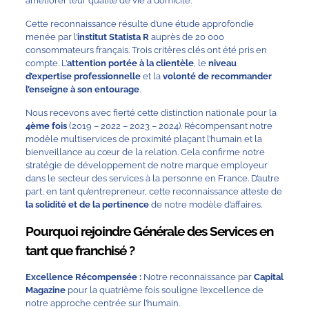
améliorer leur qualité de vie à domicile.
Cette reconnaissance résulte d’une étude approfondie
menée par l’
institut Statista R
auprès de 20 000
consommateurs français. Trois critères clés ont été pris en
compte. L’
attention portée à la clientèle
, le
niveau
d’expertise professionnelle
et la
volonté de recommander
l’enseigne à son entourage
.
Nous recevons avec fierté cette distinction nationale pour la
4ème fois
(2019 – 2022 – 2023 – 2024). Récompensant notre
modèle multiservices de proximité plaçant l’humain et la
bienveillance au cœur de la relation. Cela confirme notre
stratégie de développement de notre marque employeur
dans le secteur des services à la personne en France. D’autre
part, en tant qu’entrepreneur, cette reconnaissance atteste de
la
solidité et de la pertinence
de notre modèle d’affaires.
Pourquoi rejoindre Générale des Services en
tant que franchisé ?
Excellence Récompensée :
Notre reconnaissance par
Capital
Magazine
pour la quatrième fois souligne l’excellence de
notre approche centrée sur l’humain.