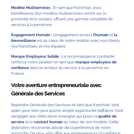
Modèle Multiservices
: En tant que franchisé, vous
bénéficierez d’un modèle multiservices centré sur la
proximité et le contact, offrant une gamme complète de
services à la personne.
Engagement Humain :
L’engagement envers
l’humain
et
la
bienveillance
est au cœur de notre relation avec nos clients,
nos franchisés, et nos équipes.
Marque Employeur Solide :
La reconnaissance constante
renforce notre position en tant que
marque employeur de
confiance
dans le secteur du service à la personne en
France.
Votre aventure entrepreneuriale avec
Générale des Services
Rejoindre Générale des Services en tant que franchisé, c’est
opter pour bien plus qu’une simple opportunité d’affaires. C’est
s’engager aux côtés d’une enseigne qui place la
qualité de
service
et le
contact humain
au cœur de son modèle. Cette
distinction récurrente atteste de la pertinence de notre
approche. De plus, elle offre aux entrepreneurs la confiance