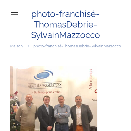
photo-franchisé-
ThomasDebrie-
SylvainMazzocco
Maison
photo-franchisé-ThomasDebrie-SylvainMazzocco