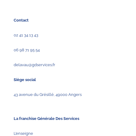
Contact
02 41 34 13 43
06 98 71 95 54
delavau@gdservices.fr
Siège social
43 avenue du Grésillé, 49000 Angers
La franchise Générale Des Services
L’enseigne