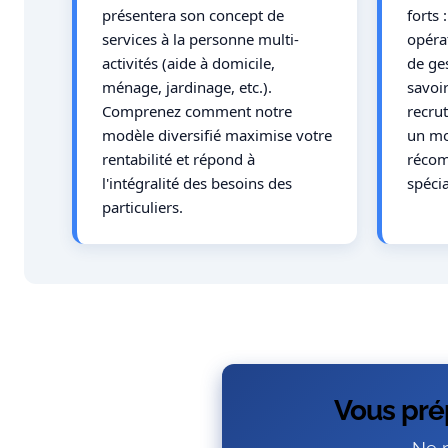
présentera son concept de
forts
services à la personne multi-
opérat
activités (aide à domicile,
de ge
ménage, jardinage, etc.).
savoir
Comprenez comment notre
recrut
modèle diversifié maximise votre
un mo
rentabilité et répond à
récom
l'intégralité des besoins des
spécia
particuliers.
Vous prép