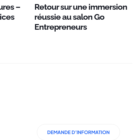
ures –
Retour sur une immersion
ices
réussie au salon Go
O
Entrepreneurs
DEMANDE D’INFORMATION