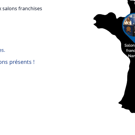
x salons franchises
es.
ons présents !